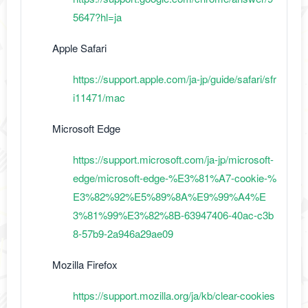
5647?hl=ja
Apple Safari
https://support.apple.com/ja-jp/guide/safari/sfr
i11471/mac
Microsoft Edge
https://support.microsoft.com/ja-jp/microsoft-
edge/microsoft-edge-%E3%81%A7-cookie-%
E3%82%92%E5%89%8A%E9%99%A4%E
3%81%99%E3%82%8B-63947406-40ac-c3b
8-57b9-2a946a29ae09
Mozilla Firefox
https://support.mozilla.org/ja/kb/clear-cookies